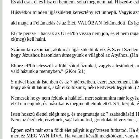
És aki csak él és hisz én bennem, soha meg nem hal. Hiszed-é ezt
Húsvétkor minden újjászületett keresztény ezt ünnepli. Vagyis az
aki maga a Feltámadás és az Élet, VALÓBAN feltámadott! És ígére
El?tte persze – hacsak az Úr el?bb vissza nem jön, és el nem raga
el(meg) kell halni.
Számunkra azonban, akik már újjászülettünk víz és Szent Szellem 
hogy Jézushoz hasonlóan átmegyünk e világból az Atyához. (Ján
Ehhez el?bb letesszük a földi sátorházunkat, vagyis a testünket, 
való házunk a mennyben.” (2Kor 5:1)
S mivel bízunk Istenben és az ? ígéreteiben, ezért „szeretnénk ink
hogy akár itt lakunk, akár elköltözünk, néki kedvesek legyünk. (
Nemcsak hogy nem félünk a haláltól, mert számunkra már legy?z
el?tt elmenjünk, és másokat is megmenthetünk ett?l. S?t, kérjük, é
Isten hosszú élettel elégít meg, és megmutatja az ? szabadítását! 
Nem az érzékek, érzelmek, saját akaratod, gondolataid vezetne
Éppen ezért már ezt a földi élet pályát is gy?ztesen futhatod. H
mert ez MEG VAN ÍRVA. Ha valami készül megkötözni, vagy már