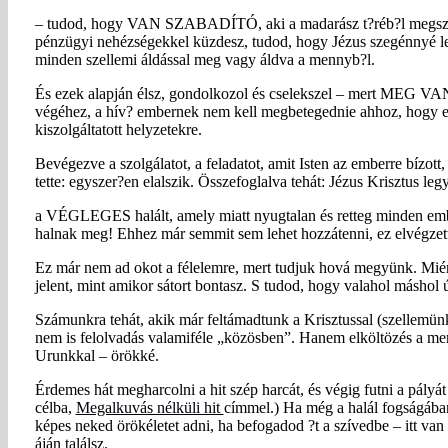
– tudod, hogy VAN SZABADÍTÓ, aki a madarász t?réb?l megszaba
pénzügyi nehézségekkel küzdesz, tudod, hogy Jézus szegénnyé let
minden szellemi áldással meg vagy áldva a mennyb?l.
És ezek alapján élsz, gondolkozol és cselekszel – mert MEG VAN 
végéhez, a hív? embernek nem kell megbetegednie ahhoz, hogy el
kiszolgáltatott helyzetekre.
Bevégezve a szolgálatot, a feladatot, amit Isten az emberre bízot
tette: egyszer?en elalszik. Összefoglalva tehát: Jézus Krisztus leg
a VÉGLEGES halált, amely miatt nyugtalan és retteg minden embe
halnak meg! Ehhez már semmit sem lehet hozzátenni, ez elvégzett 
Ez már nem ad okot a félelemre, mert tudjuk hová megyünk. Miért i
jelent, mint amikor sátort bontasz. S tudod, hogy valahol máshol ú
Számunkra tehát, akik már feltámadtunk a Krisztussal (szellemün
nem is felolvadás valamiféle „közösben”. Hanem elköltözés a menn
Urunkkal – örökké.
Érdemes hát megharcolni a hit szép harcát, és végig futni a pályát 
célba,
Megalkuvás nélküli hit
címmel.) Ha még a halál fogságában
képes neked örökéletet adni, ha befogadod ?t a szívedbe – itt va
áján találsz.