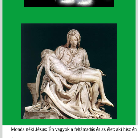
Monda
néki Jézus: Én vagyok a feltámadás és az élet: aki hisz én