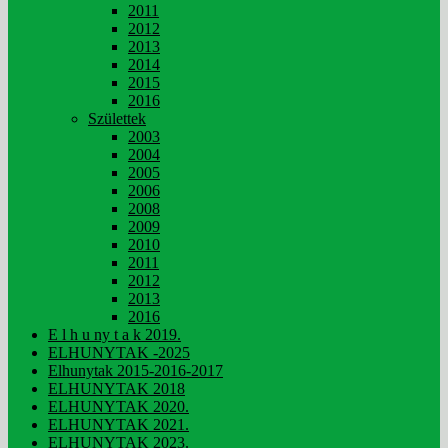
2011
2012
2013
2014
2015
2016
Születtek
2003
2004
2005
2006
2008
2009
2010
2011
2012
2013
2016
E l h u ny t a k 2019.
ELHUNYTAK -2025
Elhunytak 2015-2016-2017
ELHUNYTAK 2018
ELHUNYTAK 2020.
ELHUNYTAK 2021.
ELHUNYTAK 2023.