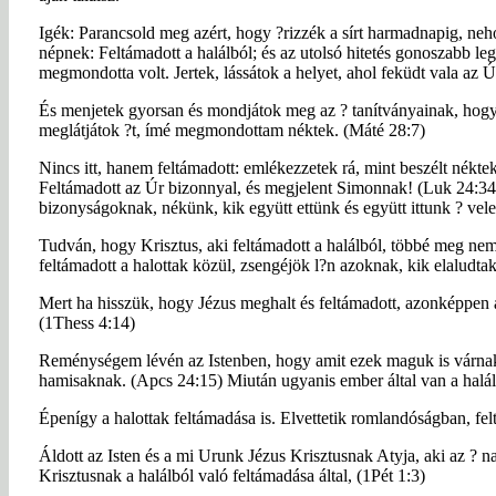
Igék: Parancsold meg azért, hogy ?rizzék a sírt harmadnapig, neho
népnek: Feltámadott a halálból; és az utolsó hitetés gonoszabb leg
megmondotta volt. Jertek, lássátok a helyet, ahol feküdt vala az Ú
És menjetek gyorsan és mondjátok meg az ? tanítványainak, hogy f
meglátjátok ?t, ímé megmondottam néktek. (Máté 28:7)
Nincs itt, hanem feltámadott: emlékezzetek rá, mint beszélt nékt
Feltámadott az Úr bizonnyal, és megjelent Simonnak! (Luk 24:34)
bizonyságoknak, nékünk, kik együtt ettünk és együtt ittunk ? vele
Tudván, hogy Krisztus, aki feltámadott a halálból, többé meg nem
feltámadott a halottak közül, zsengéjök l?n azoknak, kik elaludta
Mert ha hisszük, hogy Jézus meghalt és feltámadott, azonképpen az 
(1Thess 4:14)
Reménységem lévén az Istenben, hogy amit ezek maguk is várnak,
hamisaknak. (Apcs 24:15) Miután ugyanis ember által van a halál, 
Épenígy a halottak feltámadása is. Elvettetik romlandóságban, fe
Áldott az Isten és a mi Urunk Jézus Krisztusnak Atyja, aki az ? 
Krisztusnak a halálból való feltámadása által, (1Pét 1:3)