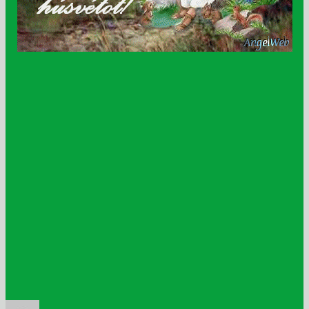
Szerző
Közzétéve
Kategória
Címke