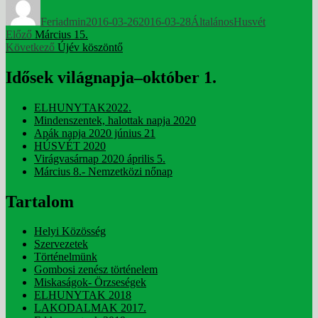
Feriadmin
2016-03-26
2016-03-28
Általános
Husvét
Bejegyzés
Korábbi
Előző
Március 15.
bejegyzés:
Következő
Következő
Újév köszöntő
navigáció
bejegyzés:
Idősek világnapja–október 1.
ELHUNYTAK2022.
Mindenszentek, halottak napja 2020
Apák napja 2020 június 21
HÚSVÉT 2020
Virágvasárnap 2020 április 5.
Március 8.- Nemzetközi nőnap
Tartalom
Helyi Közösség
Szervezetek
Történelmünk
Gombosi zenész történelem
Miskaságok- Örzseségek
ELHUNYTAK 2018
LAKODALMAK 2017.