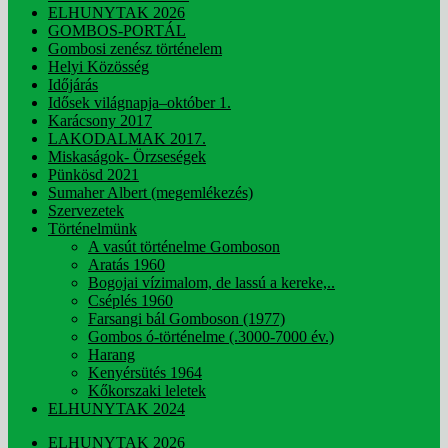
ELHUNYTAK 2026
GOMBOS-PORTÁL
Gombosi zenész történelem
Helyi Közösség
Időjárás
Idősek világnapja–október 1.
Karácsony 2017
LAKODALMAK 2017.
Miskaságok- Örzseségek
Pünkösd 2021
Sumaher Albert (megemlékezés)
Szervezetek
Történelmünk
A vasút történelme Gomboson
Aratás 1960
Bogojai vízimalom, de lassú a kereke,..
Cséplés 1960
Farsangi bál Gomboson (1977)
Gombos ó-történelme (.3000-7000 év.)
Harang
Kenyérsütés 1964
Kőkorszaki leletek
ELHUNYTAK 2024
ELHUNYTAK 2026