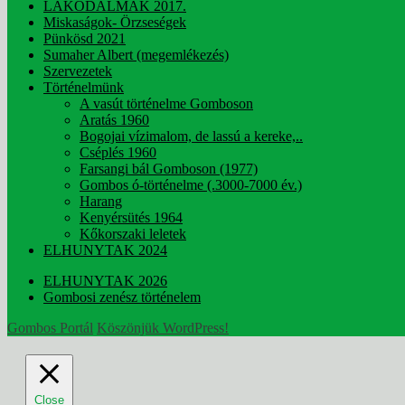
LAKODALMAK 2017.
Miskaságok- Örzseségek
Pünkösd 2021
Sumaher Albert (megemlékezés)
Szervezetek
Történelmünk
A vasút történelme Gomboson
Aratás 1960
Bogojai vízimalom, de lassú a kereke,..
Cséplés 1960
Farsangi bál Gomboson (1977)
Gombos ó-történelme (.3000-7000 év.)
Harang
Kenyérsütés 1964
Kőkorszaki leletek
ELHUNYTAK 2024
ELHUNYTAK 2026
Gombosi zenész történelem
Gombos Portál
Köszönjük WordPress!
Close