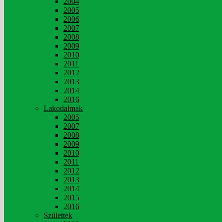
2004
2005
2006
2007
2008
2009
2010
2011
2012
2013
2014
2016
Lakodalmak
2005
2007
2008
2009
2010
2011
2012
2013
2014
2015
2016
Születtek