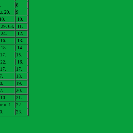
.
8.
u. 20.
9.
10.
10.
29. 63.
11.
 24.
12.
 16.
13.
 18.
14.
17.
15.
 22.
16.
17.
17.
7.
18.
0.
19.
7.
20.
 10
21.
r u. 1.
22.
0.
23.