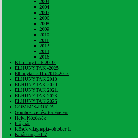
2003
2004
2005
2006
2008
2009
2010
2011
2012
2013
2016
E l h u ny t a k 2019.
ELHUNYTAK -2025
Elhunytak 2015-2016-2017
ELHUNYTAK 2018
ELHUNYTAK 2020.
ELHUNYTAK 2021.
ELHUNYTAK 2023.
ELHUNYTAK 2026
GOMBOS-PORTÁL
Gombosi zenész történelem
Helyi Közösség
Időjárás
Idősek világnapja–október 1.
Karácsony 2017