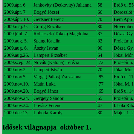
2009.ápr. 6.
Jankovity (Detkovity) Julianna
58
Erdő u. 55
2009.ápr. 7.
Bogyó József
66
Doroszlói 
2009.ápr. 10.
Gertsner Ferenc
70
Bem Apó 
2009.máj. 9.
Görög Rozália
80
November 
2009.júni. 7.
Rohacsek (Tokos) Magdolna
87
Dózsa Gy.
2009.aug. 5.
Spang Katalin
82
Proletár u.
2009.aug. 6.
Ászity István
90
Dózsa Gy.
2009.aug.26.
Lampert Erzsébet
64
Jókai Mór 
2009.szep. 24.
Novák (Katona) Terézia
72
Proletár u.
2009.nov.2.
Lampert István
70
Jókai Mór 
2009.nov.5.
Varga (Pallos) Zsuzsanna
85
Erdő u. 11
2009.nov.10.
Matin Luka
77
Jókai M. 1
2009.nov.20.
Bogyó János
65
Erdő u. 14
2009.nov.24.
Gergely Sándor
65
Proletár u.
2009.nov.24.
Lovász Ferenc
47
I.Lola Riba
2009.dec.13.
Loboda Károly
80
Május 1. 2
Idősek világnapja–október 1.