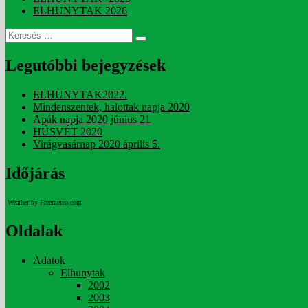
ELHUNYTAK 2026
Keresés
Keresés
a
következő
Legutóbbi bejegyzések
kifejezésre:
ELHUNYTAK2022.
Mindenszentek, halottak napja 2020
Apák napja 2020 június 21
HÚSVÉT 2020
Virágvasárnap 2020 április 5.
Időjárás
Weather by Freemeteo.com
Oldalak
Adatok
Elhunytak
2002
2003