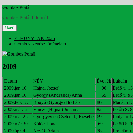
Tartalomhoz
Gombos Portál
Gombos Portál Informál
Menü
ELHUNYTAK 2026
Gombosi zenész történelem
2009
Dátum
NÉV
Évet
élt
Lakcím
2009.jan.16.
Hajnal József
90
Erdő u. 13
2009.jan.16.
György (Andrasics) Anna
65
Erdő u. 95
2009.feb.17.
Bogyó (György) Borbála
86
Madách I. 
2009.már.12.
Vincze (Hajnal) Julianna
82
Petőfi S. 8
2009.már.25.
Gyurgyevics(Cselenák) Erzsébet
69
Ibolya u.1
2009.már.30.
Kálóci Ilona
69
Petőfi S. 1
2009.ápr. 4.
Novák Ádám
78
Proletár u.