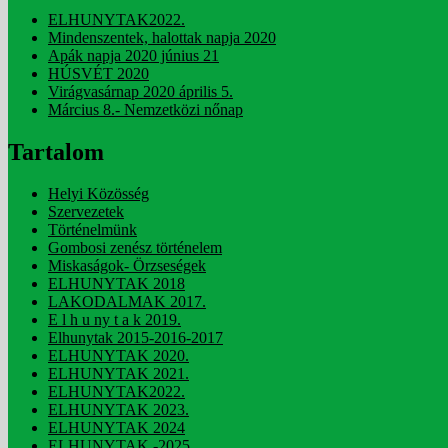
ELHUNYTAK2022.
Mindenszentek, halottak napja 2020
Apák napja 2020 június 21
HÚSVÉT 2020
Virágvasárnap 2020 április 5.
Március 8.- Nemzetközi nőnap
Tartalom
Helyi Közösség
Szervezetek
Történelmünk
Gombosi zenész történelem
Miskaságok- Örzseségek
ELHUNYTAK 2018
LAKODALMAK 2017.
E l h u ny t a k 2019.
Elhunytak 2015-2016-2017
ELHUNYTAK 2020.
ELHUNYTAK 2021.
ELHUNYTAK2022.
ELHUNYTAK 2023.
ELHUNYTAK 2024
ELHUNYTAK -2025