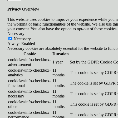
Privacy Overview
This website uses cookies to improve your experience while you nav
the working of basic functionalities of the website. We also use t
your consent. You also have the option to opt-out of these cookies
Necessary
Necessary
Always Enabled
Necessary cookies are absolutely essential for the website to funct
Cookie
Duration
cookielawinfo-checkbox-
1 year
Set by the GDPR Cookie Conse
advertisement
cookielawinfo-checkbox-
11
This cookie is set by GDPR C
analytics
months
cookielawinfo-checkbox-
11
The cookie is set by GDPR co
functional
months
cookielawinfo-checkbox-
11
This cookie is set by GDPR C
necessary
months
cookielawinfo-checkbox-
11
This cookie is set by GDPR C
others
months
cookielawinfo-checkbox-
11
This cookie is set by GDPR C
performance
months