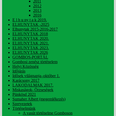
2011
2012
2013
2016
E l h u ny t a k 2019.
ELHUNYTAK -2025
Elhunytak 2015-2016-2017
ELHUNYTAK 2018
ELHUNYTAK 2020.
ELHUNYTAK 2021.
ELHUNYTAK 2023.
ELHUNYTAK 2026
GOMBOS-PORTÁL
Gombosi zenész történelem
Helyi Közösség
Időjárás
Idősek világnapja–október 1.
Karácsony 2017
LAKODALMAK 2017.
Miskaságok- Örzseségek
Pünkösd 2021
Sumaher Albert (megemlékezés)
Szervezetek
Történelmünk
A vasút történelme Gomboson