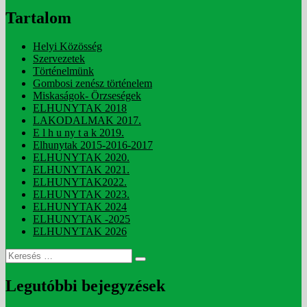
Tartalom
Helyi Közösség
Szervezetek
Történelmünk
Gombosi zenész történelem
Miskaságok- Örzseségek
ELHUNYTAK 2018
LAKODALMAK 2017.
E l h u ny t a k 2019.
Elhunytak 2015-2016-2017
ELHUNYTAK 2020.
ELHUNYTAK 2021.
ELHUNYTAK2022.
ELHUNYTAK 2023.
ELHUNYTAK 2024
ELHUNYTAK -2025
ELHUNYTAK 2026
Keresés
Keresés
a
következő
Legutóbbi bejegyzések
kifejezésre: