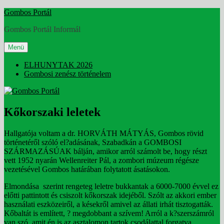
Tartalomhoz
Gombos Portál
Gombos Portál Informál
Menü
ELHUNYTAK 2026
Gombosi zenész történelem
Kőkorszaki leletek
Hallgatója voltam a dr. HORVÁTH MÁTYÁS, Gombos rövid
történetéről szóló el?adásának, Szabadkán a GOMBOSI
SZÁRMAZÁSÚAK bálján, amikor arról számolt be, hogy részt
vett 1952 nyarán Wellenreiter Pál, a zombori múzeum régésze
vezetésével Gombos határában folytatott ásatásokon.
Elmondása szerint rengeteg leletre bukkantak a 6000-7000 évvel ez
előtti pattintott és csiszolt kőkorszak idejéből. Szólt az akkori ember
használati eszközeiről, a késekről amivel az állati irhát tisztogatták.
Kőbaltát is említett, ? megdobbant a szívem! Arról a k?szerszámról
van szó, amit én is az asztalomon tartok csodálattal forgatva,