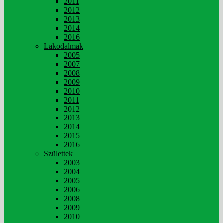
2011
2012
2013
2014
2016
Lakodalmak
2005
2007
2008
2009
2010
2011
2012
2013
2014
2015
2016
Születtek
2003
2004
2005
2006
2008
2009
2010