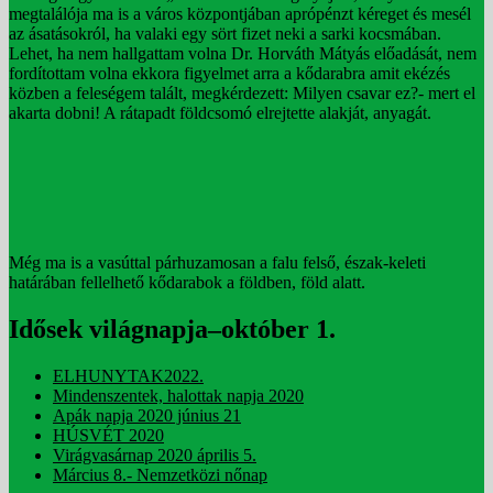
megtalálója ma is a város központjában aprópénzt kéreget és mesél
az ásatásokról, ha valaki egy sört fizet neki a sarki kocsmában.
Lehet, ha nem hallgattam volna Dr. Horváth Mátyás előadását, nem
fordítottam volna ekkora figyelmet arra a kődarabra amit ekézés
közben a feleségem talált, megkérdezett: Milyen csavar ez?- mert el
akarta dobni! A rátapadt földcsomó elrejtette alakját, anyagát.
Még ma is a vasúttal párhuzamosan a falu felső, észak-keleti
határában fellelhető kődarabok a földben, föld alatt.
Idősek világnapja–október 1.
ELHUNYTAK2022.
Mindenszentek, halottak napja 2020
Apák napja 2020 június 21
HÚSVÉT 2020
Virágvasárnap 2020 április 5.
Március 8.- Nemzetközi nőnap