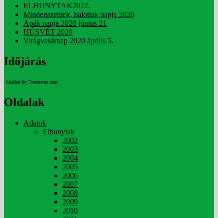
ELHUNYTAK2022.
Mindenszentek, halottak napja 2020
Apák napja 2020 június 21
HÚSVÉT 2020
Virágvasárnap 2020 április 5.
Időjárás
Weather by Freemeteo.com
Oldalak
Adatok
Elhunytak
2002
2003
2004
2005
2006
2007
2008
2009
2010