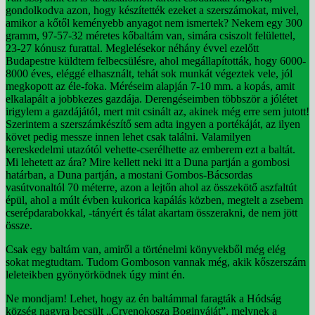
gondolkodva azon, hogy készítették ezeket a szerszámokat, mivel,
amikor a kőtől keményebb anyagot nem ismertek? Nekem egy 300
gramm, 97-57-32 méretes kőbaltám van, simára csiszolt felülettel,
23-27 kónusz furattal. Meglelésekor néhány évvel ezelőtt
Budapestre küldtem felbecsülésre, ahol megállapították, hogy 6000-
8000 éves, eléggé elhasznált, tehát sok munkát végeztek vele, jól
megkopott az éle-foka. Méréseim alapján 7-10 mm. a kopás, amit
elkalapált a jobbkezes gazdája. Derengéseimben többször a jólétet
irigylem a gazdájától, mert mit csinált az, akinek még erre sem jutott!
Szerintem a szerszámkészítő sem adta ingyen a portékáját, az ilyen
követ pedig messze innen lehet csak találni. Valamilyen
kereskedelmi utazótól vehette-cserélhette az emberem ezt a baltát.
Mi lehetett az ára? Mire kellett neki itt a Duna partján a gombosi
határban, a Duna partján, a mostani Gombos-Bácsordas
vasútvonaltól 70 méterre, azon a lejtőn ahol az összekötő aszfaltút
épül, ahol a múlt évben kukorica kapálás közben, megtelt a zsebem
cserépdarabokkal, -tányért és tálat akartam összerakni, de nem jött
össze.
Csak egy baltám van, amiről a történelmi könyvekből még elég
sokat megtudtam. Tudom Gomboson vannak még, akik kőszerszám
leleteikben gyönyörködnek úgy mint én.
Ne mondjam! Lehet, hogy az én baltámmal faragták a Hódság
község nagyra becsült „Crvenokosza Boginyáját”, melynek a