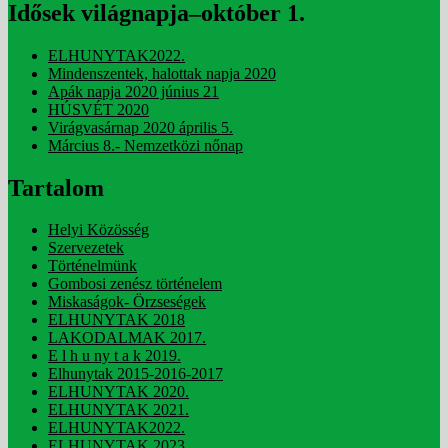
Idősek világnapja–október 1.
ELHUNYTAK2022.
Mindenszentek, halottak napja 2020
Apák napja 2020 június 21
HÚSVÉT 2020
Virágvasárnap 2020 április 5.
Március 8.- Nemzetközi nőnap
Tartalom
Helyi Közösség
Szervezetek
Történelmünk
Gombosi zenész történelem
Miskaságok- Örzseségek
ELHUNYTAK 2018
LAKODALMAK 2017.
E l h u ny t a k 2019.
Elhunytak 2015-2016-2017
ELHUNYTAK 2020.
ELHUNYTAK 2021.
ELHUNYTAK2022.
ELHUNYTAK 2023.