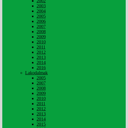
2002
2003
2004
2005
2006
2007
2008
2009
2010
2011
2012
2013
2014
2016
Lakodalmak
2005
2007
2008
2009
2010
2011
2012
2013
2014
2015