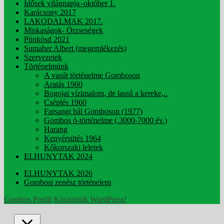
Idősek világnapja–október 1.
Karácsony 2017
LAKODALMAK 2017.
Miskaságok- Örzseségek
Pünkösd 2021
Sumaher Albert (megemlékezés)
Szervezetek
Történelmünk
A vasút történelme Gomboson
Aratás 1960
Bogojai vízimalom, de lassú a kereke,..
Cséplés 1960
Farsangi bál Gomboson (1977)
Gombos ó-történelme (.3000-7000 év.)
Harang
Kenyérsütés 1964
Kőkorszaki leletek
ELHUNYTAK 2024
ELHUNYTAK 2026
Gombosi zenész történelem
Gombos Portál
Köszönjük WordPress!