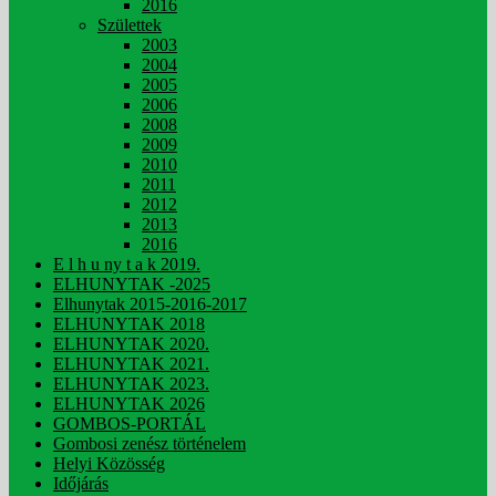
2016
Születtek
2003
2004
2005
2006
2008
2009
2010
2011
2012
2013
2016
E l h u ny t a k 2019.
ELHUNYTAK -2025
Elhunytak 2015-2016-2017
ELHUNYTAK 2018
ELHUNYTAK 2020.
ELHUNYTAK 2021.
ELHUNYTAK 2023.
ELHUNYTAK 2026
GOMBOS-PORTÁL
Gombosi zenész történelem
Helyi Közösség
Időjárás