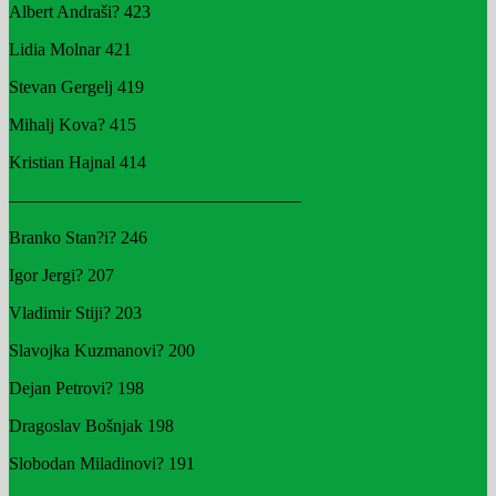
Albert Andraši? 423
Lidia Molnar 421
Stevan Gergelj 419
Mihalj Kova? 415
Kristian Hajnal 414
————————————————–
Branko Stan?i? 246
Igor Jergi? 207
Vladimir Stiji? 203
Slavojka Kuzmanovi? 200
Dejan Petrovi? 198
Dragoslav Bošnjak 198
Slobodan Miladinovi? 191