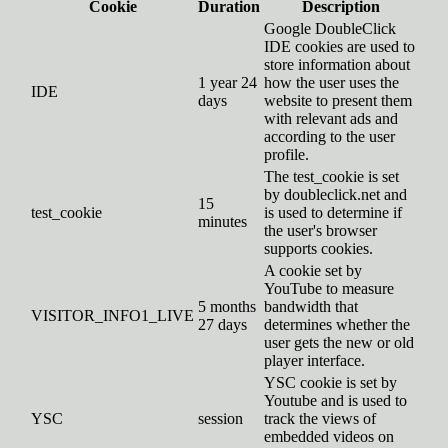
Cookie
Duration
Description
Google DoubleClick
IDE cookies are used to
store information about
1 year 24
how the user uses the
IDE
days
website to present them
with relevant ads and
according to the user
profile.
The test_cookie is set
by doubleclick.net and
15
test_cookie
is used to determine if
minutes
the user's browser
supports cookies.
A cookie set by
YouTube to measure
5 months
bandwidth that
VISITOR_INFO1_LIVE
27 days
determines whether the
user gets the new or old
player interface.
YSC cookie is set by
Youtube and is used to
YSC
session
track the views of
embedded videos on