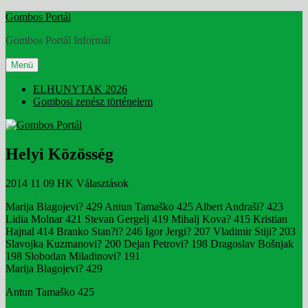
Tartalomhoz
Gombos Portál
Gombos Portál Informál
Menü
ELHUNYTAK 2026
Gombosi zenész történelem
Helyi Közösség
2014
11 09 HK Választások
Marija Blagojevi? 429 Antun Tamaško 425 Albert Andraši? 423
Lidia Molnar 421 Stevan Gergelj 419 Mihalj Kova? 415 Kristian
Hajnal 414 Branko Stan?i? 246 Igor Jergi? 207 Vladimir Stiji? 203
Slavojka Kuzmanovi? 200 Dejan Petrovi? 198 Dragoslav Bošnjak
198 Slobodan Miladinovi? 191
Marija Blagojevi? 429
Antun Tamaško 425