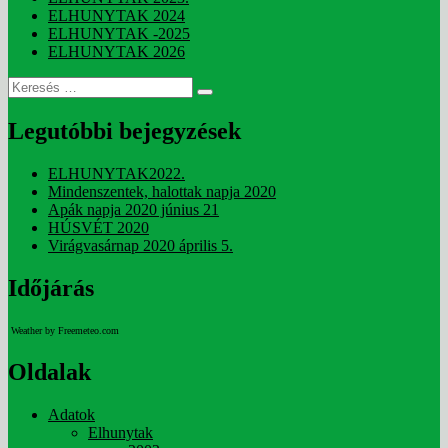
ELHUNYTAK 2024
ELHUNYTAK -2025
ELHUNYTAK 2026
Keresés
Keresés
a
következő
Legutóbbi bejegyzések
kifejezésre:
ELHUNYTAK2022.
Mindenszentek, halottak napja 2020
Apák napja 2020 június 21
HÚSVÉT 2020
Virágvasárnap 2020 április 5.
Időjárás
Weather by Freemeteo.com
Oldalak
Adatok
Elhunytak