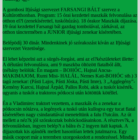
A gombosi Ifjúsági szervezet FARSANGI BÁLT szervez a
Kultúrotthonban. Program: 15 órai kezdettel maszkák felvonulása az
otthon el?l (zenekísérettel, tuskóhúzás). 18 órakor Maszkák díjazása.
19 órai kezdettel Farsangi bál gazdag tombolával, zárkával, az
otthon tánctermében a JUNIOR ifjúsági zenekar kíséretében.
Belépödíj 30 dinár. Mindenkinek jó szórakozást kíván az Ifjúsági
szervezet Vezetösége.
El lehet képzelni azt a sürgés-forgást, ami az el?készületeket illette:
A délutáni felvonulásra, ami 9 maszkba öltözött fiatalból állt,
(néhány belölük: Én magam – BOHÓC, Hajnal Ancsa-
MAKIMAJOM, Rumi Misi- HALÁL, Nemes Kati-BOHÓC stb.) 3
tagú zenekar: (Pásti Lajos, Pásti Jóska, Pásti Imre), 3 „Agglegény”-
Kemény Karcsi, Hajnal Árpád, Pallos Robi, akik a tuskót kisérték,
ugyanis a tuskót a traktoros pótkocsi után kötöttük kötéllel.
Én a Vladimirec traktort vezettem, a maszkák és a zenekar a
pótkocsin nótázva, a legények a tuskó után kullogva egy tucat fiatal
kíséretében nagy csindarattával meneteltünk a falu f?utcáin. Az út
mellett a néz?k jól szórakoztak bohóckodásainkon. A résztvev?k, a
felvonulásban, ingyen belép?t a bálra és 2 ingyen italt kaptak. A
dijjazottak kis ajándék mellett hasonlóan lettek jutalmazva. Egy
másik csoport már a teremben szorgoskodott a rendezéssel. Mindig