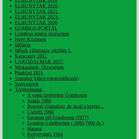
ELHUNYTAK 2018
ELHUNYTAK 2020.
ELHUNYTAK 2021.
ELHUNYTAK 2023.
ELHUNYTAK 2026
GOMBOS-PORTÁL
Gombosi zenész történelem
Helyi Közösség
Időjárás
Idősek világnapja–október 1.
Karácsony 2017
LAKODALMAK 2017.
Miskaságok- Örzseségek
Pünkösd 2021
Sumaher Albert (megemlékezés)
Szervezetek
Történelmünk
A vasút történelme Gomboson
Aratás 1960
Bogojai vízimalom, de lassú a kereke,..
Cséplés 1960
Farsangi bál Gomboson (1977)
Gombos ó-történelme (.3000-7000 év.)
Harang
Kenyérsütés 1964