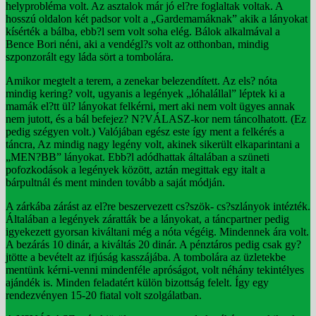
helyprobléma volt. Az asztalok már jó el?re foglaltak voltak. A
hosszú oldalon két padsor volt a „Gardemamáknak” akik a lányokat
kísérték a bálba, ebb?l sem volt soha elég. Bálok alkalmával a
Bence Bori néni, aki a vendégl?s volt az otthonban, mindig
szponzorált egy láda sört a tombolára.
Amikor megtelt a terem, a zenekar belezendített. Az els? nóta
mindig kering? volt, ugyanis a legények „lóhalállal” léptek ki a
mamák el?tt ül? lányokat felkérni, mert aki nem volt ügyes annak
nem jutott, és a bál befejez? N?VÁLASZ-kor nem táncolhatott. (Ez
pedig szégyen volt.) Valójában egész este így ment a felkérés a
táncra, Az mindig nagy legény volt, akinek sikerült elkaparintani a
„MEN?BB” lányokat. Ebb?l adódhattak általában a szüneti
pofozkodások a legények között, aztán megittak egy italt a
bárpultnál és ment minden tovább a saját módján.
A zárkába zárást az el?re beszervezett cs?szök- cs?szlányok intézték.
Általában a legények záratták be a lányokat, a táncpartner pedig
igyekezett gyorsan kiváltani még a nóta végéig. Mindennek ára volt.
A bezárás 10 dinár, a kiváltás 20 dinár. A pénztáros pedig csak gy?
jtötte a bevételt az ifjúság kasszájába. A tombolára az üzletekbe
mentünk kérni-venni mindenféle apróságot, volt néhány tekintélyes
ajándék is. Minden feladatért külön bizottság felelt. Így egy
rendezvényen 15-20 fiatal volt szolgálatban.